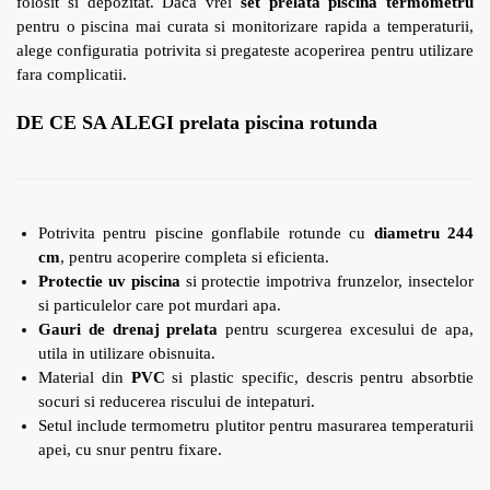
folosit si depozitat. Daca vrei
set prelata piscina termometru
pentru o piscina mai curata si monitorizare rapida a temperaturii,
alege configuratia potrivita si pregateste acoperirea pentru utilizare
fara complicatii.
DE CE SA ALEGI prelata piscina rotunda
Potrivita pentru piscine gonflabile rotunde cu
diametru 244
cm
, pentru acoperire completa si eficienta.
Protectie uv piscina
si protectie impotriva frunzelor, insectelor
si particulelor care pot murdari apa.
Gauri de drenaj prelata
pentru scurgerea excesului de apa,
utila in utilizare obisnuita.
Material din
PVC
si plastic specific, descris pentru absorbtie
socuri si reducerea riscului de intepaturi.
Setul include termometru plutitor pentru masurarea temperaturii
apei, cu snur pentru fixare.