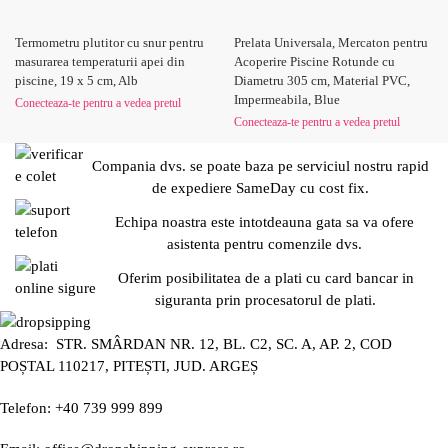
Termometru plutitor cu snur pentru
Prelata Universala, Mercaton pentru
masurarea temperaturii apei din
Acoperire Piscine Rotunde cu
piscine, 19 x 5 cm, Alb
Diametru 305 cm, Material PVC,
Impermeabila, Blue
Conecteaza-te pentru a vedea pretul
Conecteaza-te pentru a vedea pretul
Compania dvs. se poate baza pe serviciul nostru rapid
de expediere SameDay cu cost fix.
Echipa noastra este intotdeauna gata sa va ofere
asistenta pentru comenzile dvs.
Oferim posibilitatea de a plati cu card bancar in
siguranta prin procesatorul de plati.
Adresa: STR. SMÂRDAN NR. 12, BL. C2, SC. A, AP. 2, COD
POȘTAL 110217, PITEȘTI, JUD. ARGEȘ
Telefon: +40 739 999 899