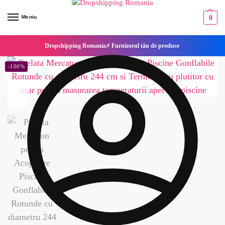
Meniu
0
Dropshipping Romania⚡ Furnizorul tău de produse
-100%