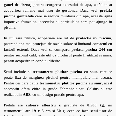
gauri de drenaj
pentru scurgerea excesului de apa, astfel incat
acoperirea ramane mai usor de gestionat. Daca vrei
prelata
piscina gonflabila
care sa reduca murdaria din apa, aceasta ajuta
impotriva frunzelor, insectelor si particulelor care pot ajunge in
piscina.
In utilizare zilnica, acoperirea are rol de
protectie uv piscina
,
pastrand apa mai protejata de razele solare si limitand contactul cu
factorii externi. Daca vrei sa
cumpara prelata piscina 244 cm
pentru sezonul cald, este util ca produsul poate fi utilizat si iarna,
pentru acoperire in conditii diferite.
Setul include si
termometru plutitor piscina
cu snur, care se
poate fixa de marginea piscinei pentru manipulare mai usoara.
Pentru cei care cauta
termometru plutitor piscina cu snur
, acest
accesoriu ofera citire in grade Fahrenheit sau Celsius si este
realizat din
ABS
, cu un design practic pentru apa.
Prelata are
culoare albastru
si greutate de
0.500 kg
, iar
termometrul are
19 x 5 cm
si
50 g
, ceea ce face setul usor de