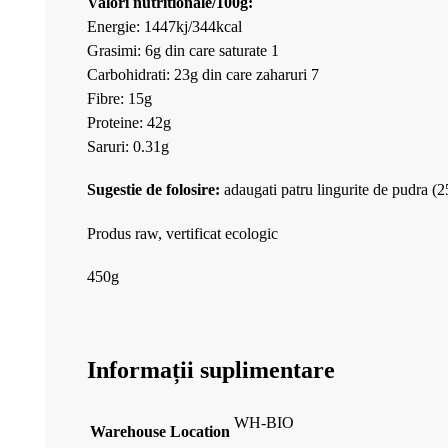
Valori nutritionale/100g:
Energie: 1447kj/344kcal
Grasimi: 6g din care saturate 1
Carbohidrati: 23g din care zaharuri 7
Fibre: 15g
Proteine: 42g
Saruri: 0.31g
Sugestie de folosire:
adaugati patru lingurite de pudra (2
Produs raw, vertificat ecologic
450g
Informații suplimentare
WH-BIO
Warehouse Location