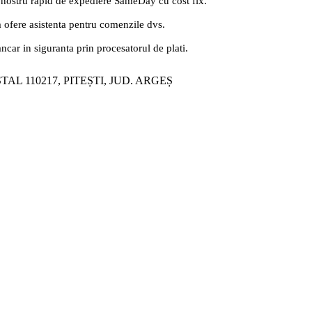
 nostru rapid de expediere SameDay cu cost fix.
a ofere asistenta pentru comenzile dvs.
ancar in siguranta prin procesatorul de plati.
ȘTAL 110217, PITEȘTI, JUD. ARGEȘ