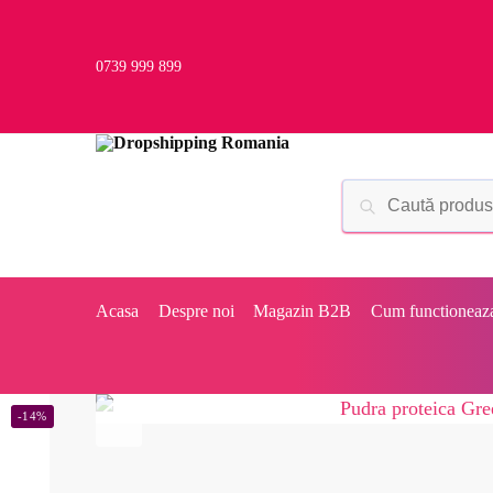
0739 999 899
Acasa
Despre noi
Magazin B2B
Cum functioneaz
-14%