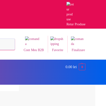
Retur Produse
Caută
Cont Meu B2B
Favorite
Finalizare
0.00
lei
0