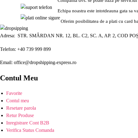
Compania dvs. se poate baza pe serviciul
Echipa noastra este intotdeauna gata sa v
Oferim posibilitatea de a plati cu card b
Adresa: STR. SMÂRDAN NR. 12, BL. C2, SC. A, AP. 2, COD PO
Telefon: +40 739 999 899
Email: office@dropshipping-express.ro
Contul Meu
Favorite
Contul meu
Resetare parola
Retur Produse
Inregistrare Cont B2B
Verifica Status Comanda