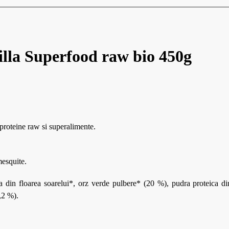
lla Superfood raw bio 450g
proteine raw si superalimente.
mesquite.
 din floarea soarelui*, orz verde pulbere* (20 %), pudra proteica d
,2 %).