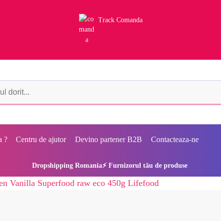
Track Comanda
a ?
Centru de ajutor
Devino partener B2B
Contacteaza-ne
Dropshipping Romania⚡ Furnizorul tău de produse