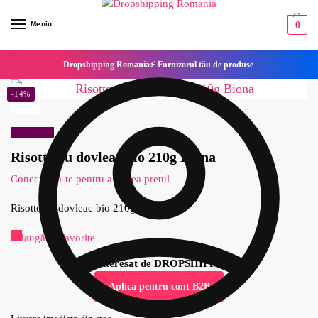
Meniu
0
Dropshipping Romania⚡ Furnizorul tău de produse
-14%
Reduceri!
Risotto cu dovleac bio 210g Biona
Conecteaza-te pentru a vedea pretul
Risotto cu dovleac bio 210g Biona
Adaugă la Favorite
Esti interesat de DROPSHIPPING?
Aplica pentru cont B2B