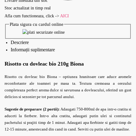
Livrare imediata din stoc
Stoc actualizat in timp real
Afla cum functioneaza, click ->
AICI
Plata sigura cu cardul online
Descriere
Informații suplimentare
Risotto cu dovleac bio 210g Biona
Risotto cu dovleac bio Biona – optiunea hranitoare care aduce aromele
reconfortante ale toamnei pe masa ta. Textura cremoasa a orezului
completeaza perfect aroma dulce si savuroasa a dovleacului, oferind un gust
delicios si sezonier pe tot parcursul anului.
Sugestie de preparare (2 portii):
Adaugati 750-800ml de apa intr-o cratita si
aduceti la fierbere. Intr-o alta cratita, adaugati putin ulei si continutul
pachetului si prajiti timp de 1 minut. Adaugati apa fierbinte si gatiti timp de
12-15 minute, amestecand din cand in cand. Serviti cu putin ulei de masline.