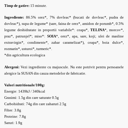
Timp de gatire:
15 minute.
Ingrediente:
86.5% o
rez*, 7% dovleac* (bucati de dovleac*, pudra de
dovleac*), supa de legume* (sare, faina de orez*, amidon de porumb*, 0.5%
legume deshidratate in proportii variabile*: ceapa*,
TELINA
*, morcov*,
praz*, patrunjel*; miso*:
SOIA
*, orez*, apa, sare, koji; ulei de masline
extravirgin*, condimente*, zahar caramelizat*), ceapa*, boia dulce*,
rozmarin*, usturoi*, turmeric*.
*din agricultura ecologica
Alergeni:
Vezi ingrediente cu majuscule. Nu este potrivit pentru persoanele
alergice la SUSAN din cauza metodelor de fabricatie.
Valori nutritionale/100g:
Energie: 1439kJ / 340kcal
Grasimi: 1.5g din care saturate 0.5g
Carbohidrati: 74g din care zaharuri 2.5g
Fibre: 3.8g
Proteine: 7.8g
Saruri: 1.9g