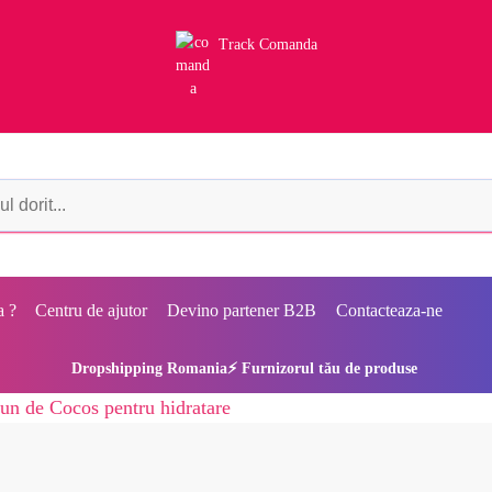
Track Comanda
a ?
Centru de ajutor
Devino partener B2B
Contacteaza-ne
Dropshipping Romania⚡ Furnizorul tău de produse