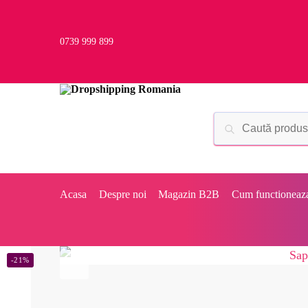
0739 999 899
Acasa
Despre noi
Magazin B2B
Cum functioneaz
-21%