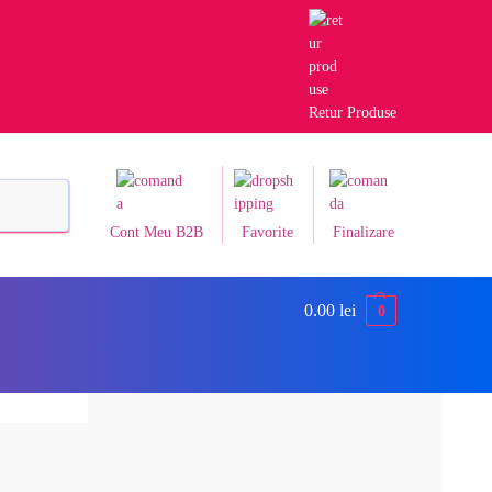
Retur Produse
Caută
Cont Meu B2B
Favorite
Finalizare
0.00
lei
0