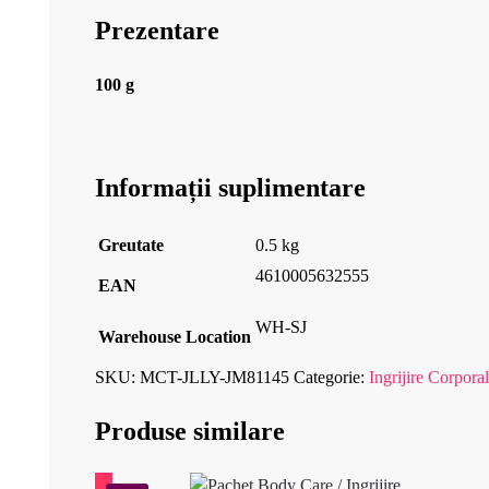
Prezentare
100 g
Informații suplimentare
Greutate
0.5 kg
4610005632555
EAN
WH-SJ
Warehouse Location
SKU:
MCT-JLLY-JM81145
Categorie:
Ingrijire Corpora
Produse similare