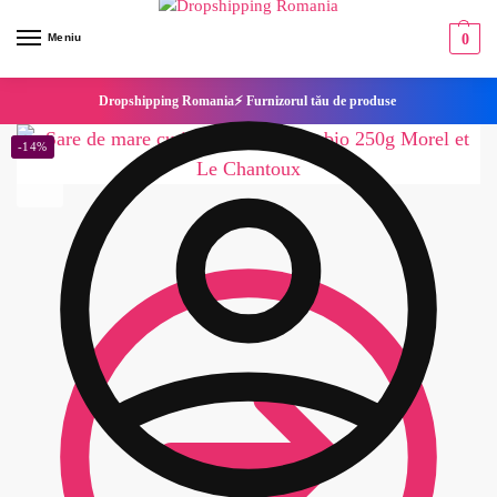
Meniu
0
Dropshipping Romania⚡ Furnizorul tău de produse
-14%