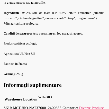
la gratar, musaca sau ratatouille.
Ingrediente:
95.2% sare de mare IGP, 4.8% ierburi aromatice (cimbru*,
rozmarin*, cimbru de gradina*, oregano verde* , isop*, oregano rosu*).
*din agricultura ecologica
Conditii de pastrare:
A se pastra intr-un loc uscat si racoros.
Produs certificat ecologic
Agricultura UE/Non-UE
Fabricat in Franta
Gramaj:
250g
Informații suplimentare
WH-BIO
Warehouse Location
SKU:
MCT-BIO-NAT3760012400355
Categorie:
Diverse Produse