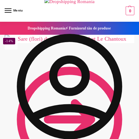
Meniu
0
Dropshipping Romania⚡ Furnizorul tău de produse
-14%