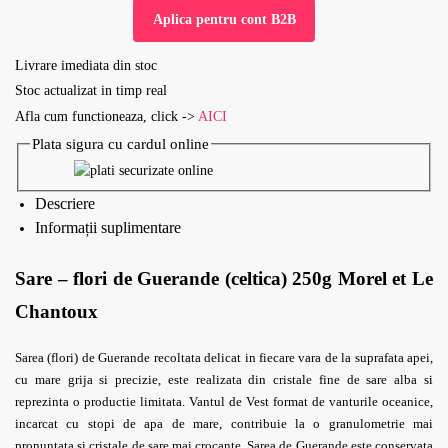
Aplica pentru cont B2B
Livrare imediata din stoc
Stoc actualizat in timp real
Afla cum functioneaza, click ->
AICI
Plata sigura cu cardul online
Descriere
Informații suplimentare
Sare – flori de Guerande (celtica) 250g Morel et Le
Chantoux
Sarea (flori) de Guerande recoltata delicat in fiecare vara de la suprafata apei,
cu mare grija si precizie, este realizata din cristale fine de sare alba si
reprezinta o productie limitata.
Vantul de Vest format de vanturile oceanice,
incarcat cu stopi de apa de mare, contribuie la o granulometrie mai
pronuntata si cristale de sare mai crocante.
Sarea de Guerande
este conservata