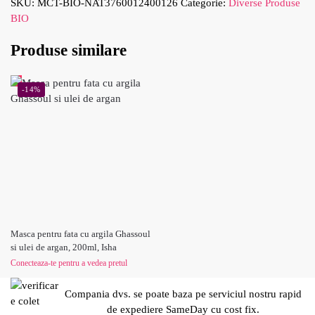
SKU:
MCT-BIO-NAT3760012400126
Categorie:
Diverse Produse
BIO
Produse similare
-14%
Masca pentru fata cu argila Ghassoul
si ulei de argan, 200ml, Isha
Conecteaza-te pentru a vedea pretul
Compania dvs. se poate baza pe serviciul nostru rapid
de expediere SameDay cu cost fix.