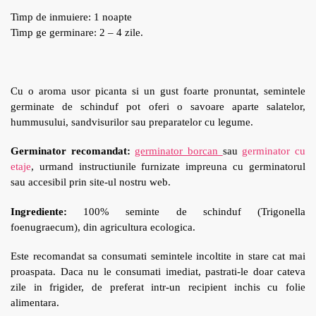
Timp de inmuiere: 1 noapte
Timp ge germinare: 2 – 4 zile.
Cu o aroma usor picanta si un gust foarte pronuntat, semintele
germinate de schinduf pot oferi o savoare aparte salatelor,
hummusului, sandvisurilor sau preparatelor cu legume.
Germinator recomandat:
germinator borcan
sau
germinator cu
etaje
, urmand instructiunile furnizate impreuna cu germinatorul
sau accesibil prin site-ul nostru web.
Ingrediente:
100% seminte de schinduf (Trigonella
foenugraecum), din agricultura ecologica.
Este recomandat sa consumati semintele incoltite in stare cat mai
proaspata. Daca nu le consumati imediat, pastrati-le doar cateva
zile in frigider, de preferat intr-un recipient inchis cu folie
alimentara.