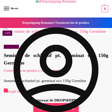
Meniu
0
Dropshipping Romania⚡ Furnizorul tău de produse
-14%
Reduceri!
Seminte de schinduf pt. germinat eco 150g
Germline
Conecteaza-te pentru a vedea pretul
Seminte de schinduf pt. germinat eco 150g Germline
Adaugă la Favorite
Esti interesat de DROPSHIPPING?
Aplica pentru cont B2B