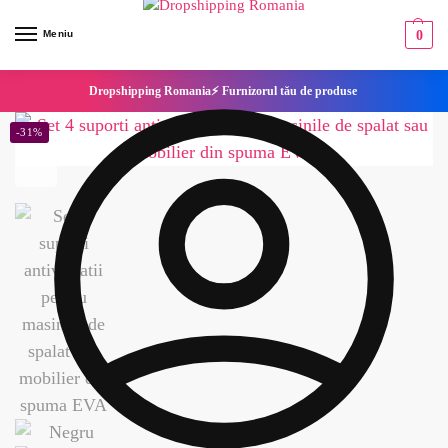
Meniu
0
Dropshipping Romania⚡ Furnizorul tău de produse
-31%