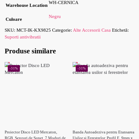
WH-CERNICA
Warehouse Location
Negru
Culoare
SKU:
MCT-IK-KX9825
Categorie:
Alte Accesorii Casa
Etichetă:
Suporti antivibratii
Produse similare
-31%
-31%
Proiector Disco LED Mercaton,
Banda Autoadeziva pentru Etansarea
RGB, Senzori de Sunet, 7 Moduri de
Usilor si Ferestrelor, Profil E, 9mm x