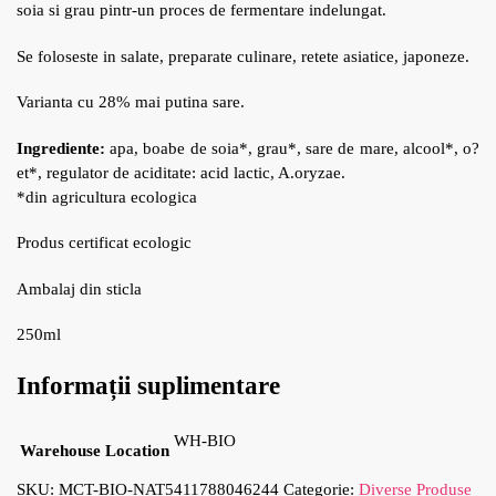
soia si grau pintr-un proces de fermentare indelungat.
Se foloseste in salate, preparate culinare, retete asiatice, japoneze.
Varianta cu 28% mai putina sare.
Ingrediente:
apa
,
boabe de soia
*
, grau
*
,
sare de mare
,
alcool
*
,
o?
et
*
,
regulator de aciditate
:
acid lactic
,
A.oryzae
.
*din agricultura ecologica
Produs certificat ecologic
Ambalaj din sticla
250ml
Informații suplimentare
WH-BIO
Warehouse Location
SKU:
MCT-BIO-NAT5411788046244
Categorie:
Diverse Produse