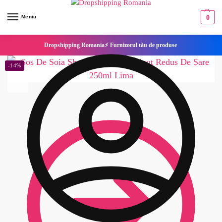
Meniu
0
Dropshipping Romania⚡ Furnizorul tău de produse
-14%