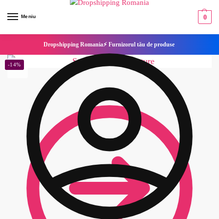
Meniu
0
Dropshipping Romania⚡ Furnizorul tău de produse
-14%