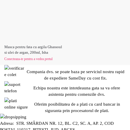
Masca pentru fata cu argila Ghassoul
si ulei de argan, 200ml, Isha
Conecteaza-te pentru a vedea pretul
Compania dvs. se poate baza pe serviciul nostru rapid
de expediere SameDay cu cost fix.
Echipa noastra este intotdeauna gata sa va ofere
asistenta pentru comenzile dvs.
Oferim posibilitatea de a plati cu card bancar in
siguranta prin procesatorul de plati.
Adresa: STR. SMÂRDAN NR. 12, BL. C2, SC. A, AP. 2, COD
POȘTAL 110217, PITEȘTI, JUD. ARGEȘ