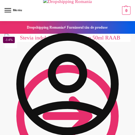
Meniu
0
Dropshipping Romania⚡ Furnizorul tău de produse
-14%