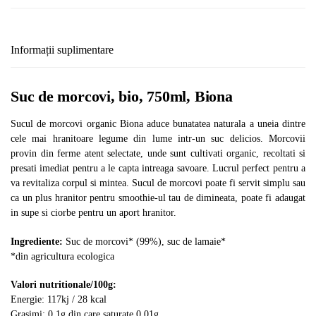
Informații suplimentare
Suc de morcovi, bio, 750ml, Biona
Sucul de morcovi organic Biona aduce bunatatea naturala a uneia dintre
cele mai hranitoare legume din lume intr-un suc delicios. Morcovii
provin din ferme atent selectate, unde sunt cultivati organic, recoltati si
presati imediat pentru a le capta intreaga savoare. Lucrul perfect pentru a
va revitaliza corpul si mintea. Sucul de morcovi poate fi servit simplu sau
ca un plus hranitor pentru smoothie-ul tau de dimineata, poate fi adaugat
in supe si ciorbe pentru un aport hranitor.
Ingrediente:
Suc de morcovi* (99%), suc de lamaie*
*din agricultura ecologica
Valori nutritionale/100g:
Energie: 117kj / 28 kcal
Grasimi: 0.1g din care saturate 0.01g