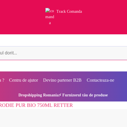
Track Comanda
a ?
Centru de ajutor
Devino partener B2B
Contacteaza-ne
Dropshipping Romania⚡ Furnizorul tău de produse