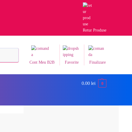
Retur Produse
Caută
Cont Meu B2B
Favorite
Finalizare
0.00
lei
0