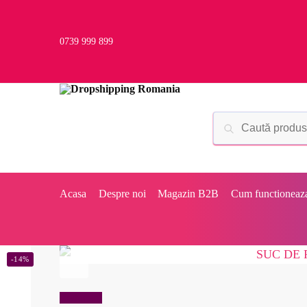
0739 999 899
Acasa
Despre noi
Magazin B2B
Cum functioneaz
-14%
Reduceri!