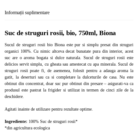
Informații suplimentare
Suc de struguri rosii, bio, 750ml, Biona
Sucul de struguri rosii bio Biona este pur si simplu presat din struguri
organici 100%. Cu nimic altceva decat bunatate pura din interior, acest
suc are o aroma bogata si dulce naturala. Sucul de struguri rosii este
delicios servit simplu, cu gheata sau amestecat cu apa minerala. Sucul de
struguri rosii poate fi, de asemenea, folosit pentru a adauga aroma la
gatit, la deserturi sau ca si completare la dulceturile de casa. Nu este
obtinut din concentrat, doar suc pur obtinut din presare – asigurati-va ca
produsul este pastrat la frigider si utilizat in termen de cinci zile de la
deschidere.
Agitati inainte de utilizare pentru rezultate optime.
Ingrediente:
100% Suc de struguri rosii*
*din agricultura ecologica