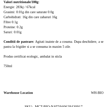
Valori nutritionale/100g:
Energie: 283kj / 67kcal
Grasimi: 0.01g din care saturate 0.0g
Carbohidrati: 16g din care zaharuri 16g
Fibre 0.1g
Proteine: 0.2g
Saruri: 0.01g
Conditii de pastrare:
Agitati inainte de a cosuma. Dupa deschidere, a se
pastra la frigider si a se consuma in maxim 5 zile.
Produs certificat ecologic, ambalat in sticla
750ml
Warehouse Location
WH-BIO
SKU:
MCT-BIO-NAT5940628430917