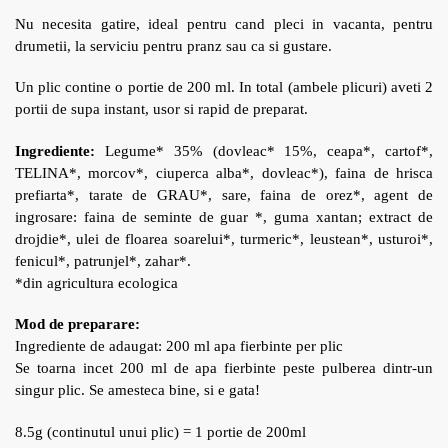
Nu necesita gatire, ideal pentru cand pleci in vacanta, pentru
drumetii, la serviciu pentru pranz sau ca si gustare.
Un plic contine o portie de 200 ml. In total (ambele plicuri) aveti 2
portii de supa instant, usor si rapid de preparat.
Ingrediente:
Legume* 35% (dovleac* 15%, ceapa*, cartof*,
TELINA*, morcov*, ciuperca alba*, dovleac*), faina de hrisca
prefiarta*, tarate de GRAU*, sare, faina de orez*, agent de
ingrosare: faina de seminte de guar *, guma xantan; extract de
drojdie*, ulei de floarea soarelui*, turmeric*, leustean*, usturoi*,
fenicul*, patrunjel*, zahar*.
*din agricultura ecologica
Mod de preparare:
Ingrediente de adaugat: 200 ml apa fierbinte per plic
Se toarna incet 200 ml de apa fierbinte peste pulberea dintr-un
singur plic. Se amesteca bine, si e gata!
8.5g (continutul unui plic) = 1 portie de 200ml