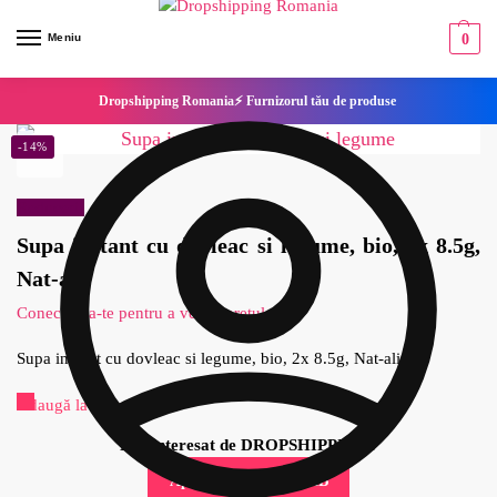
Meniu
0
Dropshipping Romania⚡ Furnizorul tău de produse
-14%
Reduceri!
Supa instant cu dovleac si legume, bio, 2x 8.5g,
Nat-ali
Conecteaza-te pentru a vedea pretul
Supa instant cu dovleac si legume, bio, 2x 8.5g, Nat-ali
Adaugă la Favorite
Esti interesat de DROPSHIPPING?
Aplica pentru cont B2B