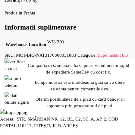
Gramaj:
2x 8.5g
Produs in Franta
Informații suplimentare
WH-BIO
Warehouse Location
SKU:
MCT-BIO-NAT3176800031883
Categorie:
Supe instant bio
Compania dvs. se poate baza pe serviciul nostru rapid
de expediere SameDay cu cost fix.
Echipa noastra este intotdeauna gata sa va ofere
asistenta pentru comenzile dvs.
Oferim posibilitatea de a plati cu card bancar in
siguranta prin procesatorul de plati.
Adresa: STR. SMÂRDAN NR. 12, BL. C2, SC. A, AP. 2, COD
POȘTAL 110217, PITEȘTI, JUD. ARGEȘ