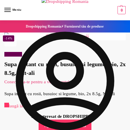
Meniu
0
Dropshipping Romania⚡ Furnizorul tău de produse
-14%
Reduceri!
Supa instant cu rosii, busuioc si legume, bio, 2x
8.5g, Nat-ali
Conecteaza-te pentru a vedea pretul
Supa instant cu rosii, busuioc si legume, bio, 2x 8.5g, Nat-ali
Adaugă la Favorite
Esti interesat de DROPSHIPPING?
Aplica pentru cont B2B