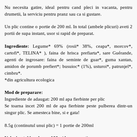
Nu necesita gatire, ideal pentru cand pleci in vacanta, pentru
drumetii, la serviciu pentru pranz sau ca si gustare.
Un plic contine o portie de 200 ml. In total (ambele plicuri) aveti 2
portii de supa instant, usor si rapid de preparat.
Ingrediente:
Legume* 69% (rosii* 38%, ceapa*, morcov*,
cartofi*, TELINA* ), faina de hrisca prefiarta*, sare Guérande,
agenti de ingrosare: faina de seminte de guar*, guma xantan,
amidon de porumb prefiert*; busuioc* (1%), usturoi*, patrunjel*,
cimbru*.
*din agricultura ecologica
Mod de preparare:
Ingrediente de adaugat: 200 ml apa fierbinte per plic
Se toarna incet 200 ml de apa fierbinte peste pulberea dintr-un
singur plic. Se amesteca bine, si e gata!
8.5g (continutul unui plic) = 1 portie de 200ml