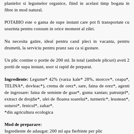
plantelor si legumelor organice, fiind in acelasi timp bogata in
fibre in mod natural.
POTABIO este o gama de supe instant care pot fi transportate cu
usurinta pentru consum in orice moment al zilei.
Nu necesita gatire, ideal pentru cand pleci in vacanta, pentru
drumetii, la serviciu pentru pranz sau ca si gustare.
Un plic contine o portie de 200 ml. In total (ambele plicuri) aveti 2
portii de supa instant, usor si rapid de preparat.
Ingrediente:
Legume* 42% (varza kale* 28%, morcov*, ceapa*,
TELINA*, dovleac*), crema de orez*, sare, faina de orez*, agenti
de ingrosare: faina de seminte de guar*, guma xantan; patrunjel*,
extract de drojdie*, ulei de floarea soarelui*, turmeric*, leustean*,
usturoi*, fenicul*, zahar*.
*din agricultura ecologica
Mod de preparare:
Ingrediente de adaugat: 200 ml apa fierbinte per plic