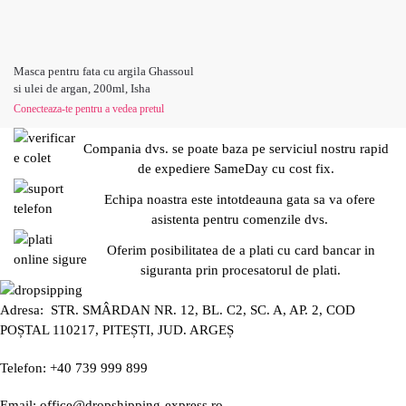
Masca pentru fata cu argila Ghassoul
si ulei de argan, 200ml, Isha
Conecteaza-te pentru a vedea pretul
Compania dvs. se poate baza pe serviciul nostru rapid
de expediere SameDay cu cost fix.
Echipa noastra este intotdeauna gata sa va ofere
asistenta pentru comenzile dvs.
Oferim posibilitatea de a plati cu card bancar in
siguranta prin procesatorul de plati.
Adresa: STR. SMÂRDAN NR. 12, BL. C2, SC. A, AP. 2, COD
POȘTAL 110217, PITEȘTI, JUD. ARGEȘ
Telefon: +40 739 999 899
Email: office@dropshipping-express.ro