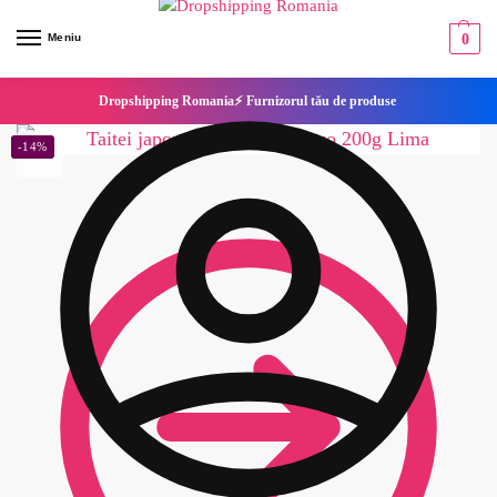
Meniu
0
Dropshipping Romania⚡ Furnizorul tău de produse
-14%