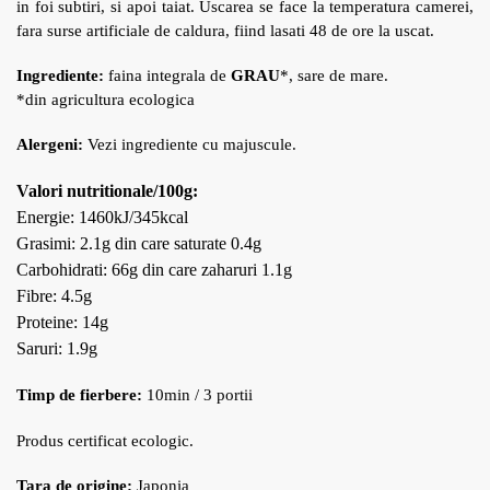
in foi subtiri, si apoi taiat. Uscarea se face la temperatura camerei,
fara surse artificiale de caldura, fiind lasati 48 de ore la uscat.
Ingrediente:
faina integrala de
GRAU
*, sare de mare.
*din agricultura ecologica
Alergeni:
Vezi ingrediente cu majuscule.
Valori nutritionale/100g:
Energie: 1460kJ/345kcal
Grasimi: 2.1g din care saturate 0.4g
Carbohidrati: 66g din care zaharuri 1.1g
Fibre: 4.5g
Proteine: 14g
Saruri: 1.9g
Timp de fierbere:
10min / 3 portii
Produs certificat ecologic.
Tara de origine:
Japonia