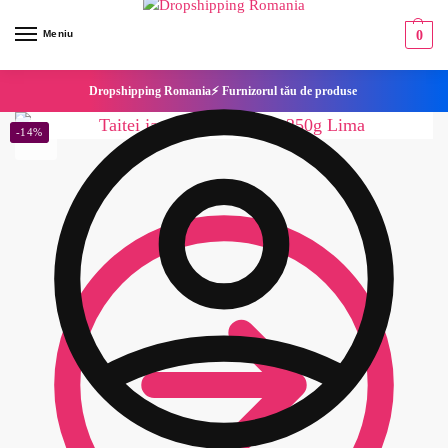
Meniu
0
Dropshipping Romania⚡ Furnizorul tău de produse
-14%