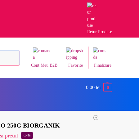
Retur Produse
Caută
Cont Meu B2B
Favorite
Finalizare
0.00
lei
0
IO 250G BIORGANIK
a pretul
-14%