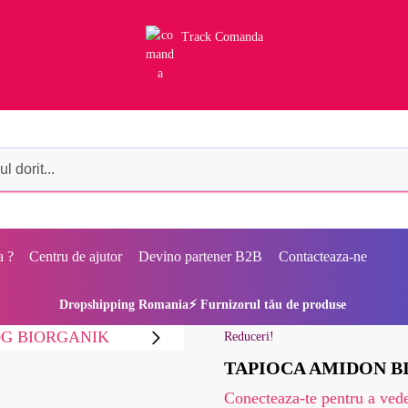
Track Comanda
a ?
Centru de ajutor
Devino partener B2B
Contacteaza-ne
Dropshipping Romania⚡ Furnizorul tău de produse
Reduceri!
TAPIOCA AMIDON B
Conecteaza-te pentru a vede