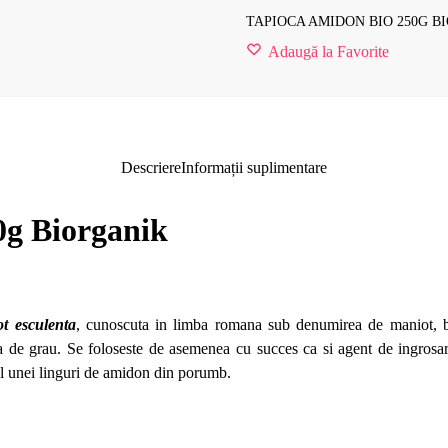
TAPIOCA AMIDON BIO 250G B
Adaugă la Favorite
Descriere
Informații suplimentare
0g Biorganik
t esculenta
, cunoscuta in limba romana sub denumirea de maniot, b
lba de grau. Se foloseste de asemenea cu succes ca si agent de ingrosare
ul unei linguri de amidon din porumb.