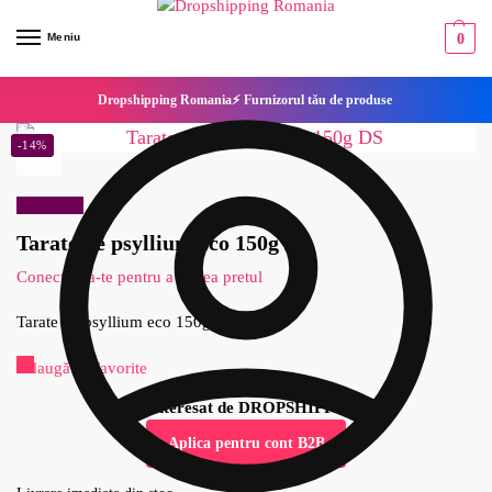
Meniu
0
Dropshipping Romania⚡ Furnizorul tău de produse
-14%
Reduceri!
Tarate de psyllium eco 150g DS
Conecteaza-te pentru a vedea pretul
Tarate de psyllium eco 150g DS
Adaugă la Favorite
Esti interesat de DROPSHIPPING?
Aplica pentru cont B2B