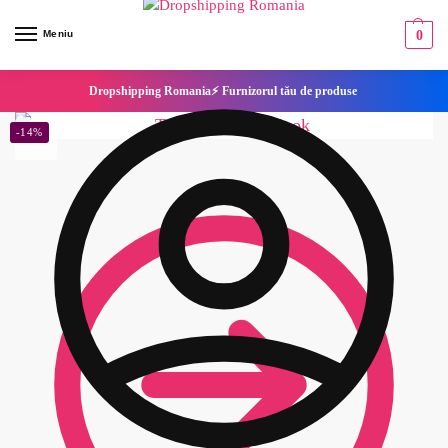
Meniu
0
Dropshipping Romania⚡ Furnizorul tău de produse
-14%