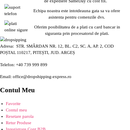
de expediere SameDay cu cost fix.
Echipa noastra este intotdeauna gata sa va ofere
asistenta pentru comenzile dvs.
Oferim posibilitatea de a plati cu card bancar in
siguranta prin procesatorul de plati.
Adresa: STR. SMÂRDAN NR. 12, BL. C2, SC. A, AP. 2, COD
POȘTAL 110217, PITEȘTI, JUD. ARGEȘ
Telefon: +40 739 999 899
Email: office@dropshipping-express.ro
Contul Meu
Favorite
Contul meu
Resetare parola
Retur Produse
Inregistrare Cont B2B