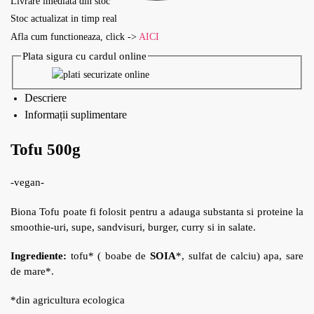
Livrare imediata din stoc
Stoc actualizat in timp real
Afla cum functioneaza, click ->
AICI
Plata sigura cu cardul online
Descriere
Informații suplimentare
Tofu 500g
-vegan-
Biona Tofu poate fi folosit pentru a adauga substanta si proteine la
smoothie-uri, supe, sandvisuri, burger, curry si in salate.
Ingrediente:
tofu* ( boabe de
SOIA
*, sulfat de calciu) apa, sare
de mare*.
*din agricultura ecologica