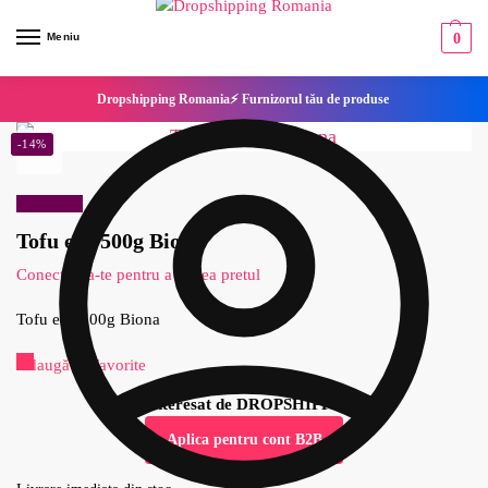
Meniu
0
Dropshipping Romania⚡ Furnizorul tău de produse
-14%
Reduceri!
Tofu eco 500g Biona
Conecteaza-te pentru a vedea pretul
Tofu eco 500g Biona
Adaugă la Favorite
Esti interesat de DROPSHIPPING?
Aplica pentru cont B2B