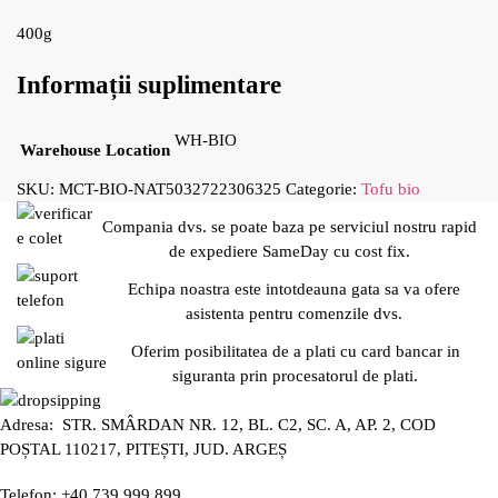
400g
Informații suplimentare
WH-BIO
Warehouse Location
SKU:
MCT-BIO-NAT5032722306325
Categorie:
Tofu bio
Compania dvs. se poate baza pe serviciul nostru rapid
de expediere SameDay cu cost fix.
Echipa noastra este intotdeauna gata sa va ofere
asistenta pentru comenzile dvs.
Oferim posibilitatea de a plati cu card bancar in
siguranta prin procesatorul de plati.
Adresa: STR. SMÂRDAN NR. 12, BL. C2, SC. A, AP. 2, COD
POȘTAL 110217, PITEȘTI, JUD. ARGEȘ
Telefon: +40 739 999 899