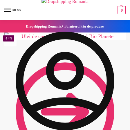
Meniu
0
Dropshipping Romania⚡ Furnizorul tău de produse
-14%