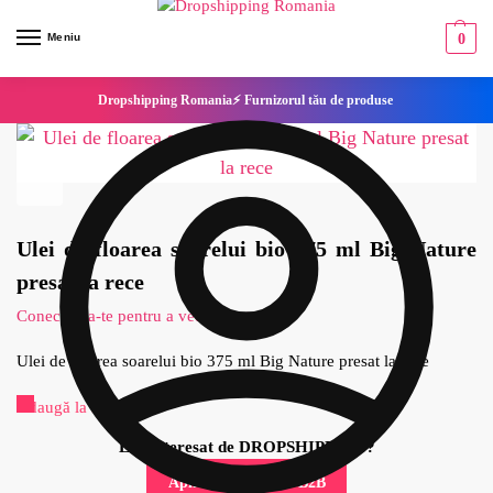
Meniu
0
Dropshipping Romania⚡ Furnizorul tău de produse
Ulei de floarea soarelui bio 375 ml Big Nature
presat la rece
Conecteaza-te pentru a vedea pretul
Ulei de floarea soarelui bio 375 ml Big Nature presat la rece
Adaugă la Favorite
Esti interesat de DROPSHIPPING?
Aplica pentru cont B2B