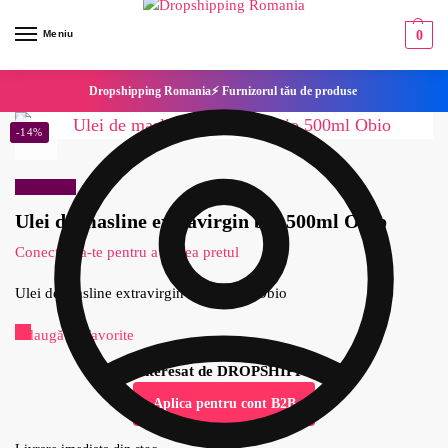
Meniu
0
Dropshipping Romania⚡ Furnizorul tău de produse
-14%
Reduceri!
Ulei de masline extravirgin bio 500ml Obio
Conecteaza-te pentru a vedea pretul
Ulei de masline extravirgin bio 500ml Obio
Adaugă la Favorite
Esti interesat de DROPSHIPPING?
Aplica pentru cont B2B