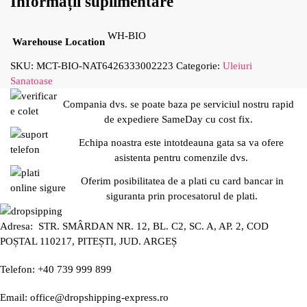
Informații suplimentare
WH-BIO
Warehouse Location
SKU:
MCT-BIO-NAT6426333002223
Categorie:
Uleiuri
Sanatoase
Compania dvs. se poate baza pe serviciul nostru rapid
de expediere SameDay cu cost fix.
Echipa noastra este intotdeauna gata sa va ofere
asistenta pentru comenzile dvs.
Oferim posibilitatea de a plati cu card bancar in
siguranta prin procesatorul de plati.
Adresa: STR. SMÂRDAN NR. 12, BL. C2, SC. A, AP. 2, COD
POȘTAL 110217, PITEȘTI, JUD. ARGEȘ
Telefon: +40 739 999 899
Email: office@dropshipping-express.ro