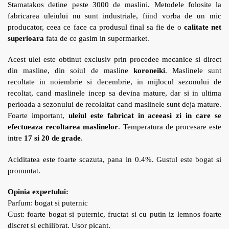
Stamatakos detine peste 3000 de maslini. Metodele folosite la
fabricarea uleiului nu sunt industriale, fiind vorba de un mic
producator, ceea ce face ca produsul final sa fie de o
calitate net
superioara
fata de ce gasim in supermarket.
Acest ulei este obtinut exclusiv prin procedee mecanice si direct
din masline, din soiul de masline
koroneiki
. Maslinele sunt
recoltate in noiembrie si decembrie, in mijlocul sezonului de
recoltat, cand maslinele incep sa devina mature, dar si in ultima
perioada a sezonului de recolaltat cand maslinele sunt deja mature.
Foarte important,
uleiul este fabricat in aceeasi zi in care se
efectueaza recoltarea maslinelor
. Temperatura de procesare este
intre
17 si 20 de grade
.
Aciditatea este foarte scazuta, pana in 0.4%. Gustul este bogat si
pronuntat.
Opinia expertului:
Parfum: bogat si puternic
Gust: foarte bogat si puternic, fructat si cu putin iz lemnos foarte
discret si echilibrat. Usor picant.