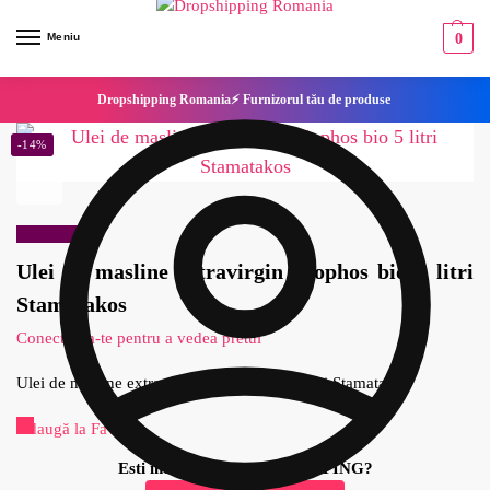
Meniu
0
Dropshipping Romania⚡ Furnizorul tău de produse
-14%
Reduceri!
Ulei de masline extravirgin Liophos bio 5 litri
Stamatakos
Conecteaza-te pentru a vedea pretul
Ulei de masline extravirgin Liophos bio 5 litri Stamatakos
Adaugă la Favorite
Esti interesat de DROPSHIPPING?