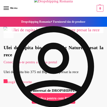
Meniu
0
Dropshipping Romania⚡ Furnizorul tău de produse
Ulei de rapita bio 375 ml Big Nature presat la
rece
Conecteaza-te pentru a vedea pretul
Ulei de rapita bio 375 ml Big Nature presat la rece
Adaugă la Favorite
Esti interesat de DROPSHIPPING?
Aplica pentru cont B2B