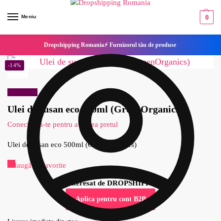
Meniu
0
Dropshipping Romania⚡ Furnizorul tău de produse
-14%
Reduceri!
Ulei de susan eco 500ml (GreenOrganics)
Conecteaza-te pentru a vedea pretul
Ulei de susan eco 500ml (GreenOrganics)
Adaugă la Favorite
Esti interesat de DROPSHIPPING?
Aplica pentru cont B2B