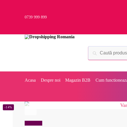
0739 999 899
Acasa
Despre noi
Magazin B2B
Cum functioneaz
-14%
Reduceri!