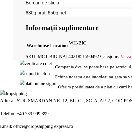
Borcan de sticla
680g brut, 650g net
Informații suplimentare
WH-BIO
Warehouse Location
SKU:
MCT-BIO-NAT4021851590492
Categorie:
Varza
Compania dvs. se poate baza pe serviciul
Echipa noastra este intotdeauna gata sa v
Oferim posibilitatea de a plati cu card b
Adresa: STR. SMÂRDAN NR. 12, BL. C2, SC. A, AP. 2, COD PO
Telefon: +40 739 999 899
Email: office@dropshipping-express.ro