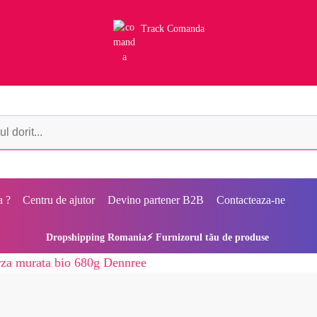
Track Comanda
a ?
Centru de ajutor
Devino partener B2B
Contacteaza-ne
Dropshipping Romania⚡ Furnizorul tău de produse