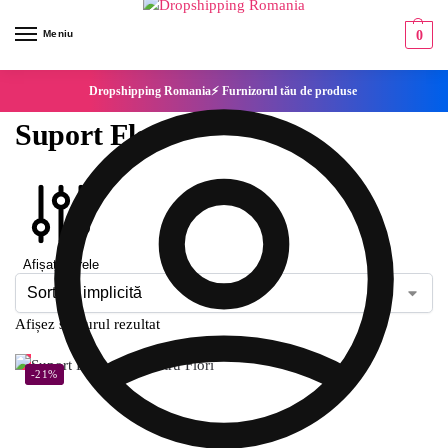
Meniu
0
Dropshipping Romania⚡ Furnizorul tău de produse
Suport Flori
Afișați filtrele
Afișez singurul rezultat
-21%