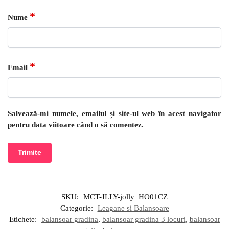
*
Nume
*
Email
Salvează-mi numele, emailul și site-ul web în acest navigator
pentru data viitoare când o să comentez.
SKU:
MCT-JLLY-jolly_HO01CZ
Categorie:
Leagane si Balansoare
Etichete:
balansoar gradina
,
balansoar gradina 3 locuri
,
balansoar