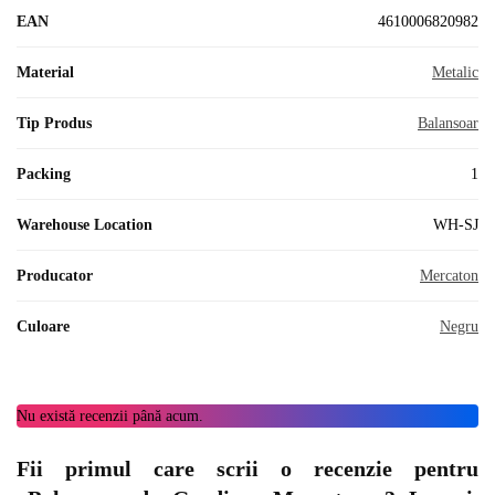
EAN
4610006820982
Material
Metalic
Tip Produs
Balansoar
Packing
1
Warehouse Location
WH-SJ
Producator
Mercaton
Culoare
Negru
Nu există recenzii până acum.
Fii primul care scrii o recenzie pentru