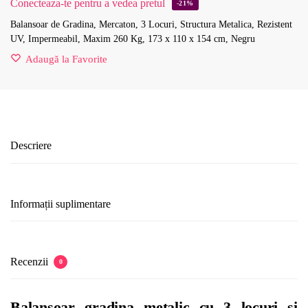
Conecteaza-te pentru a vedea pretul
-21%
Balansoar de Gradina, Mercaton, 3 Locuri, Structura Metalica, Rezistent
UV, Impermeabil, Maxim 260 Kg, 173 x 110 x 154 cm, Negru
Adaugă la Favorite
Descriere
Informații suplimentare
Recenzii
0
Balansoar gradina metalic cu 3 locuri si