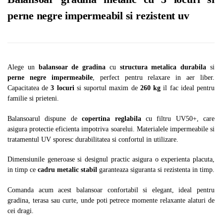
perne negre impermeabil si rezistent uv
Alege un
balansoar de gradina
cu
structura metalica durabila
si
perne negre impermeabile
, perfect pentru relaxare in aer liber.
Capacitatea de
3 locuri
si suportul maxim de
260 kg
il fac ideal pentru
familie si prieteni.
Balansoarul dispune de
copertina reglabila
cu filtru UV50+, care
asigura protectie eficienta impotriva soarelui. Materialele impermeabile si
tratamentul UV sporesc durabilitatea si confortul in utilizare.
Dimensiunile generoase si designul practic asigura o experienta placuta,
in timp ce
cadru metalic stabil
garanteaza siguranta si rezistenta in timp.
Comanda acum acest balansoar confortabil si elegant, ideal pentru
gradina, terasa sau curte, unde poti petrece momente relaxante alaturi de
cei dragi.