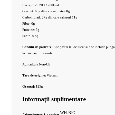
Energie: 2929kJ / 700kcal
Grasimi: 63g din care saturate 60g
Carbohidrati: 27g din care zaharuri 11g
Fibre: 0g
Proteine: 7g
Saruri: 0.5g
Conditii de pastrare:
A se pastra la loc uscat si a se inchide pung
la temperaturi scazute.
Agricultura Non-UE
Tara de origine:
Vietnam
Gramaj:
125g
Informații suplimentare
WH-BIO
Warehouse Location