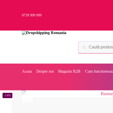
0739 999 899
Acasa
Despre noi
Magazin B2B
Cum functioneaz
-14%