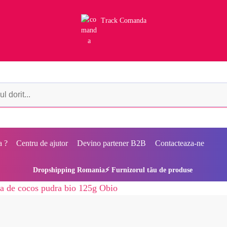
Track Comanda
a ?
Centru de ajutor
Devino partener B2B
Contacteaza-ne
Dropshipping Romania⚡ Furnizorul tău de produse