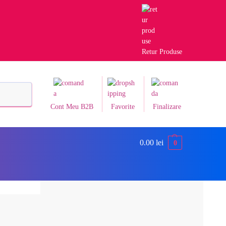
Retur Produse
Caută
Cont Meu B2B
Favorite
Finalizare
0.00
lei
0