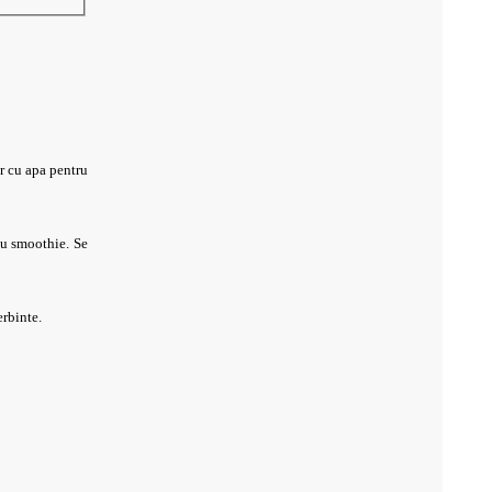
r cu apa pentru
sau smoothie. Se
erbinte.