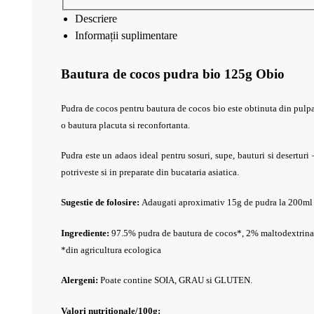
Descriere
Informații suplimentare
Bautura de cocos pudra bio 125g Obio
Pudra de cocos pentru bautura de cocos bio este obtinuta din pulpa 
o bautura placuta si reconfortanta.
Pudra este un adaos ideal pentru sosuri, supe, bauturi si deserturi –
potriveste si in preparate din bucataria asiatica.
Sugestie de folosire:
Adaugati aproximativ 15g de pudra la 200ml d
Ingrediente:
97.5% pudra de bautura de cocos*, 2% maltodextrina*
*din agricultura ecologica
Alergeni:
Poate contine SOIA, GRAU si GLUTEN.
Valori nutritionale/100g: