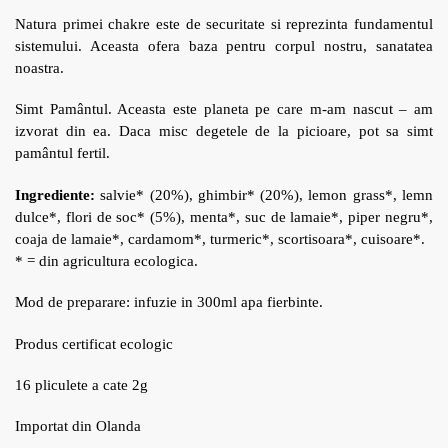
Natura primei chakre este de securitate si reprezinta fundamentul
sistemului. Aceasta ofera baza pentru corpul nostru, sanatatea
noastra.
Simt Pamântul. Aceasta este planeta pe care m-am nascut – am
izvorat din ea. Daca misc degetele de la picioare, pot sa simt
pamântul fertil.
Ingrediente:
salvie* (20%), ghimbir* (20%), lemon grass*, lemn
dulce*, flori de soc* (5%), menta*, suc de lamaie*, piper negru*,
coaja de lamaie*, cardamom*, turmeric*, scortisoara*, cuisoare*.
* = din agricultura ecologica.
Mod de preparare: infuzie in 300ml apa fierbinte.
Produs certificat ecologic
16 pliculete a cate 2g
Importat din Olanda