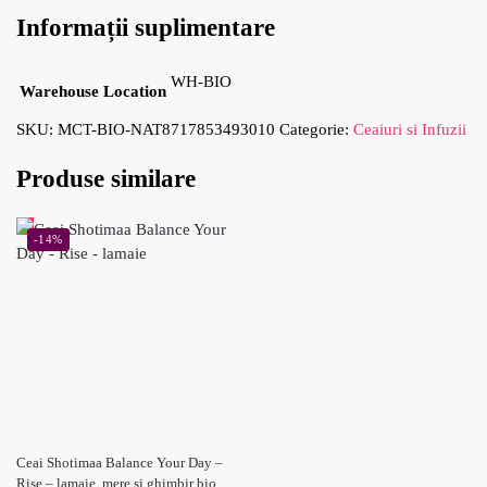
Informații suplimentare
WH-BIO
Warehouse Location
SKU:
MCT-BIO-NAT8717853493010
Categorie:
Ceaiuri si Infuzii
Produse similare
-14%
Ceai Shotimaa Balance Your Day –
Rise – lamaie, mere si ghimbir bio