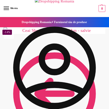
Meniu
0
Dropshipping Romania⚡ Furnizorul tău de produse
-14%