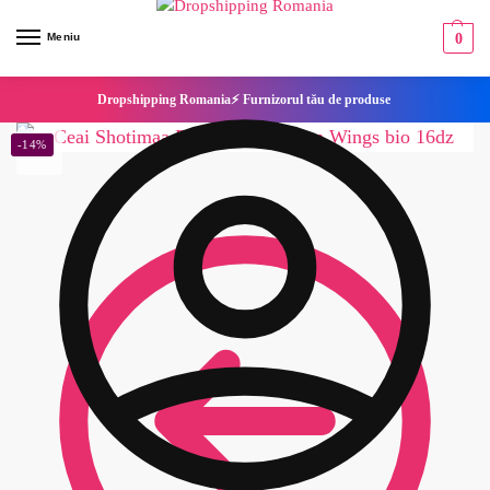
Meniu
0
Dropshipping Romania⚡ Furnizorul tău de produse
-14%