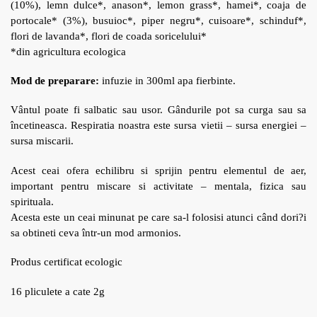
(10%), lemn dulce*, anason*, lemon grass*, hamei*, coaja de
portocale* (3%), busuioc*, piper negru*, cuisoare*, schinduf*,
flori de lavanda*, flori de coada soricelului*
*din agricultura ecologica
Mod de preparare:
infuzie in 300ml apa fierbinte.
Vântul poate fi salbatic sau usor. Gândurile pot sa curga sau sa
încetineasca. Respiratia noastra este sursa vietii – sursa energiei –
sursa miscarii.
Acest ceai ofera echilibru si sprijin pentru elementul de aer,
important pentru miscare si activitate – mentala, fizica sau
spirituala.
Acesta este un ceai minunat pe care sa-l folosisi atunci când dori?i
sa obtineti ceva într-un mod armonios.
Produs certificat ecologic
16 pliculete a cate 2g