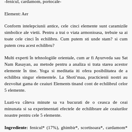
-fenicul, cardamom, portocale-
Element: Aer
Conform intelepciunii antice, cele cinci elemente sunt caramizile
simbolice ale vietii. Pentru a trai o viata armonioasa, trebuie sa ai
toate cele cinci în echilibru. Cum putem sti unde stam? si cum
putem crea acest echilibru?
Multi experti în tehnologiile orientale, cum ar fi Ayurveda sau Sat
Nam Rasayan, au metode pentru a analiza si trata starea acestor
elemente în tine. Yoga si meditatia iti ofera posibilitatea de a
echilibra singur elementele. La Shoti’maa, practicienii nostri au
dezvoltat gama de ceaiuri Elements tinand cont de echilibrul celor
5 elemente.
Luati-va câteva minute sa va bucurati de o ceasca de ceai
minunata si sa experimentati efectele de echilibrare ale ceaiurilor
noastre pentru cele 5 elemente.
Ingrediente:
fenicul* (17%), ghimbir*, scortisoara*, cardamom*