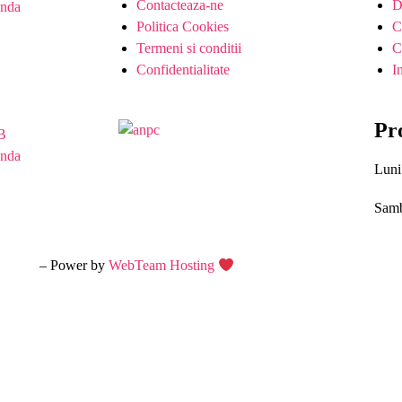
Contacteaza-ne
D
anda
Politica Cookies
C
Termeni si conditii
C
Confidentialitate
I
Pr
2B
anda
Luni
Samb
ite web
– Power by
WebTeam Hosting