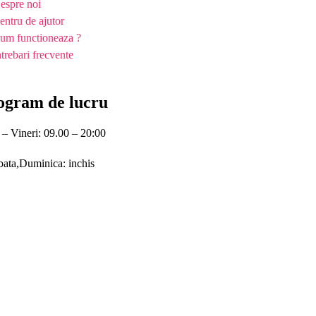
espre noi
entru de ajutor
um functioneaza ?
ntrebari frecvente
ogram de lucru
 – Vineri: 09.00 – 20:00
ata,Duminica: inchis