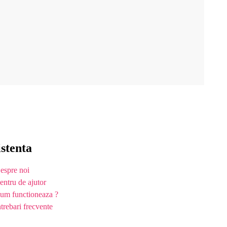
istenta
espre noi
entru de ajutor
um functioneaza ?
ntrebari frecvente