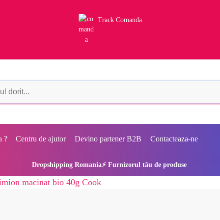
Track Comanda
a ?
Centru de ajutor
Devino partener B2B
Contacteaza-ne
Dropshipping Romania⚡ Furnizorul tău de produse