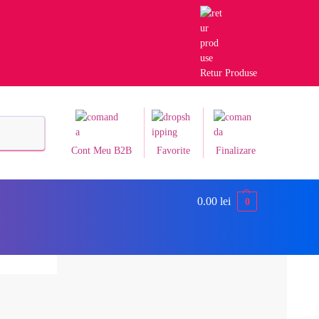
Retur Produse
Caută
Cont Meu B2B
Favorite
Finalizare
0.00
lei
0