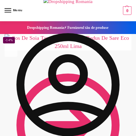
Meniu
0
Dropshipping Romania⚡ Furnizorul tău de produse
-14%