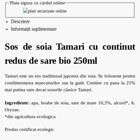
Plata sigura cu cardul online
Descriere
Informații suplimentare
Sos de soia Tamari cu continut
redus de sare bio 250ml
Tamari este un sos traditional japonez din soia. Se foloseste pentru
condimentarea mancarurilor sau la gatit. Contine cu pana la 25%
mai putina sare decat sosurile clasice Tamari.
Ingrediente:
apa
,
b
oabe de soia
,
sare de mare
10,3%
,
alcool
*
,
A.
Oryzae
.
*din agricultura ecologica
Produs certificat ecologic