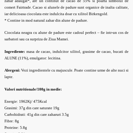
zahar adaugat*, are un continut de cacao de 55% si poarta simbolul de
comert Fairtrade. Cacao si alunele de padure sunt organice de inalta calitate,
iar delicioasa ciocolata este indulcita doar cu xilitol Birkengold.
* Contine in mod natural zahar din alune de padure.
Ciocolata neagra cu alune de padure este cadoul perfect – fie intr-un cos de
sarbatori sau ca surpriza de Ziua Mamei.
Ingrediente:
masa de cacao, indulcitor xilitol, grasime de cacao, bucati de
ALUNE (11%), emulgator: lecitina.
Alergeni:
Vezi ingredientele cu majuscule.
Poate contine urme de alte nuci si
lapte.
Valori nutritionale/100g in medie:
Energie: 1962Kj/ 475Kcal
Grasimi: 37g din care saturate 19g
Carbohidrati: 41g din care zaharuri 3.5g
Fibre: 8g
Proteine: 5.8g