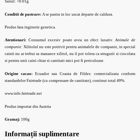
Saruri: <0.01g
Conditii de pastrare:
A se pastra in loc uscat departe de caldura.
Produs fara inginerie genetica.
Atentionari:
Consumul excesiv poate avea un efect laxativ.
Animale de
companie:
Xilitolul nu este potrivit pentru animalele de companie, in special
cainii nu ar trebui sa manance xilitol, nu il pot tolera ca strugurii si ciocolata
si pentru unii caini chiar si cantitati mici pot fi periculoase.
Origine cacao:
Ecuador sau Coasta de Fildes: comercializata conform
standardelor Fairtrade (cu compensare de cantitate), continut total 49%.
www.info.fairtrade.net
Produs importat din Austria
Gramaj:
100g
Informații suplimentare