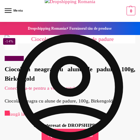
Meniu
0
Dropshipping Romania⚡ Furnizorul tău de produse
-14%
Reduceri!
Ciocolata neagra cu alune de padure, 100g,
Birkengold
Conecteaza-te pentru a vedea pretul
Ciocolata neagra cu alune de padure, 100g, Birkengold
Adaugă la Favorite
Esti interesat de DROPSHIPPING?
Aplica pentru cont B2B