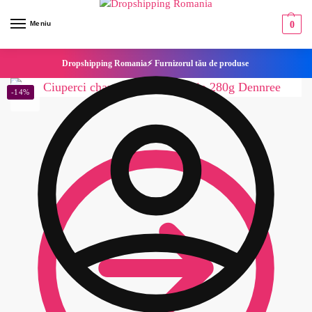
Meniu
0
Dropshipping Romania⚡ Furnizorul tău de produse
-14%