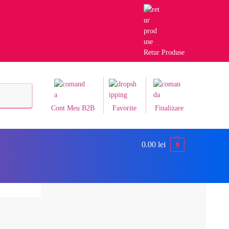
Retur Produse
Caută
Cont Meu B2B
Favorite
Finalizare
0.00
lei
0