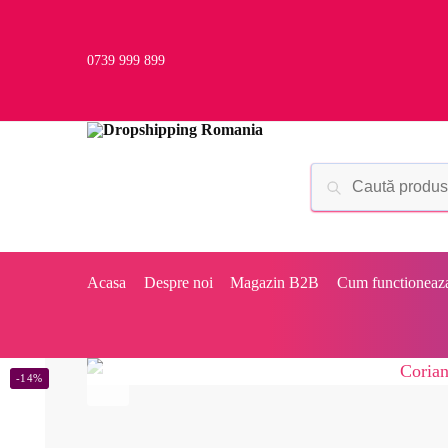
0739 999 899
Acasa
Despre noi
Magazin B2B
Cum functioneaz
-14%