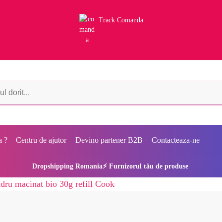
Track Comanda
a ?
Centru de ajutor
Devino partener B2B
Contacteaza-ne
Dropshipping Romania⚡ Furnizorul tău de produse