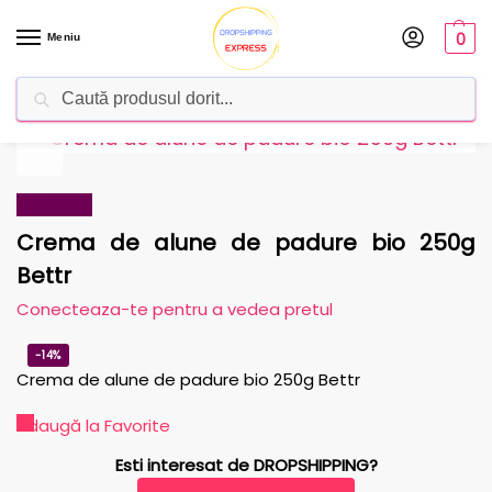
0
Meniu
Caută
Dropshipping Romania
Furnizorul tău de produse
Reduceri!
Crema de alune de padure bio 250g
Bettr
Conecteaza-te pentru a vedea pretul
-14%
Crema de alune de padure bio 250g Bettr
Adaugă la Favorite
Esti interesat de DROPSHIPPING?