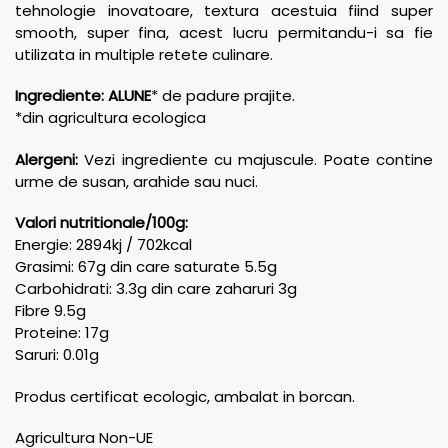
tehnologie inovatoare, textura acestuia fiind super
smooth, super fina, acest lucru permitandu-i sa fie
utilizata in multiple retete culinare.
Ingrediente:
ALUNE
* de padure prajite.
*din agricultura ecologica
Alergeni:
Vezi ingrediente cu majuscule. Poate contine
urme de susan, arahide sau nuci.
Valori nutritionale/100g:
Energie: 2894kj / 702kcal
Grasimi: 67g din care saturate 5.5g
Carbohidrati: 3.3g din care zaharuri 3g
Fibre 9.5g
Proteine: 17g
Saruri: 0.01g
Produs certificat ecologic, ambalat in borcan.
Agricultura Non-UE