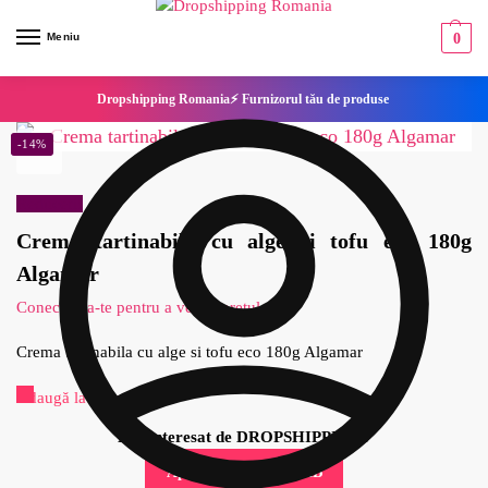
Meniu
0
Dropshipping Romania⚡ Furnizorul tău de produse
-14%
Reduceri!
Crema tartinabila cu alge si tofu eco 180g
Algamar
Conecteaza-te pentru a vedea pretul
Crema tartinabila cu alge si tofu eco 180g Algamar
Adaugă la Favorite
Esti interesat de DROPSHIPPING?
Aplica pentru cont B2B