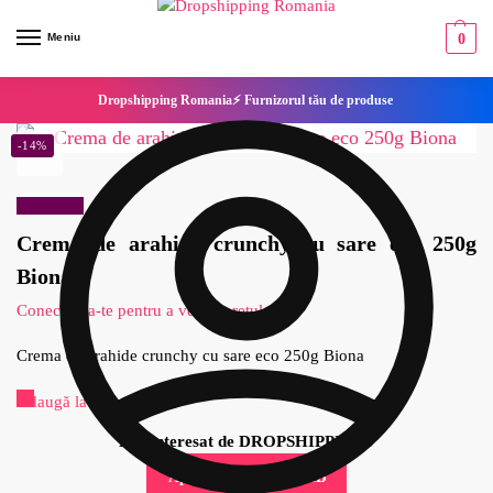
Meniu
0
Dropshipping Romania⚡ Furnizorul tău de produse
-14%
Reduceri!
Crema de arahide crunchy cu sare eco 250g
Biona
Conecteaza-te pentru a vedea pretul
Crema de arahide crunchy cu sare eco 250g Biona
Adaugă la Favorite
Esti interesat de DROPSHIPPING?
Aplica pentru cont B2B