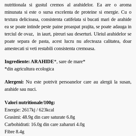
nutritionala si gustul cremos al arahidelor. Ea are o aroma
minunata si este o sursa excelenta de proteine si energie. Cu o
textura delicioasa, consistenta catifelata si bucati mari de arahide
ea se poate intinde peste paine proaspat prajita, se poate adauga in
terciul de ovaz, in iaurt, pireuri sau deserturi. Uleiul arahidelor se
poate separa de pasta, acest lucru nu afecteaza calitatea, doar
amestecati si veti restabili consistenta cremoasa.
Ingrediente: ARAHIDE
*, sare de mare*
*din agricultura ecologica
Alergeni:
Nu este potrivit persoanelor care au alergii la susan,
arahide sau nuci.
Valori nutritionale/100g:
Energie: 2617kj / 623kcal
Grasimi: 48.9g din care saturate 6.8g
Carbohidrati: 16.0g din care zaharuri 4.0g
Fibre 8.4g