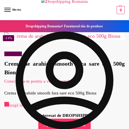
Meniu
0
Dropshipping Romania⚡ Furnizorul tău de produse
-14%
Reduceri!
Crema de arahide smooth fara sare eco 500g
Biona
Conecteaza-te pentru a vedea pretul
Crema de arahide smooth fara sare eco 500g Biona
Adaugă la Favorite
Esti interesat de DROPSHIPPING?
Aplica pentru cont B2B