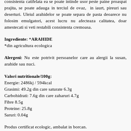
consistenta catifelata ea se poate intinde usor peste paine proaspat
prajita, se poate adauga in terciul de ovaz, in iaurt, pireuri sau
deserturi. Uleiul arahidelor se poate separa de pasta deoarece nu
folosim emulgatori, acest lucru nu afecteaza calitatea, doar
amestecati si veti restabili consistenta cremoasa.
Ingrediente:
*
ARAHIDE
*din agricultura ecologica
Alergeni:
Nu este potrivit persoanelor care au alergii la susan,
arahide sau nuci.
Valori nutritionale/100g:
Energie: 2486kj / 594kcal
Grasimi: 49.2g din care saturate 6.3g
Carbohidrati: 7.6g din care zaharuri 4.7g
Fibre 8.5g
Proteine: 25.8g
Saruri: 0.04g
Produs certificat ecologic, ambalat in borcan.