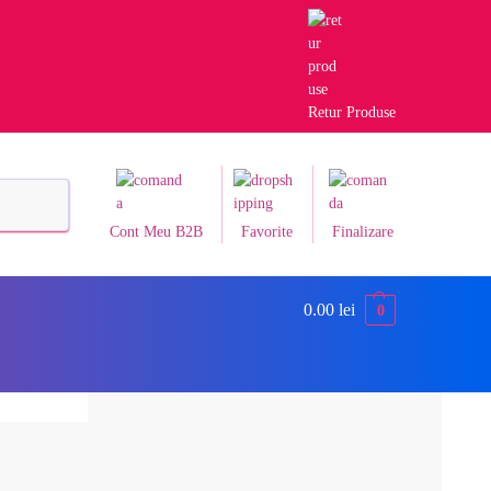
Retur Produse
Caută
Cont Meu B2B
Favorite
Finalizare
0.00
lei
0