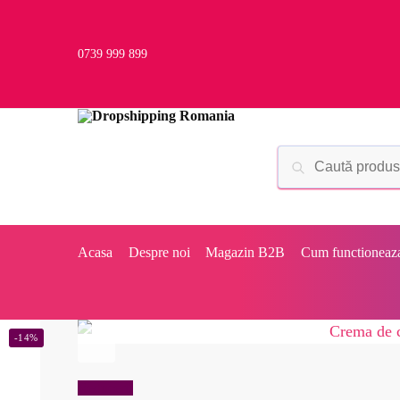
0739 999 899
Acasa
Despre noi
Magazin B2B
Cum functioneaz
-14%
Reduceri!