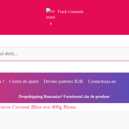
Track Comanda
a ?
Centru de ajutor
Devino partener B2B
Contacteaza-ne
Dropshipping Romania⚡ Furnizorul tău de produse