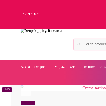
0739 999 899
Acasa
Despre noi
Magazin B2B
Cum functioneaz
-14%
Reduceri!