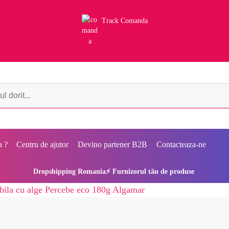
Track Comanda
a ?
Centru de ajutor
Devino partener B2B
Contacteaza-ne
Dropshipping Romania⚡ Furnizorul tău de produse