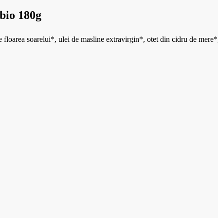
 bio 180g
loarea soarelui*, ulei de masline extravirgin*, otet din cidru de mere*,