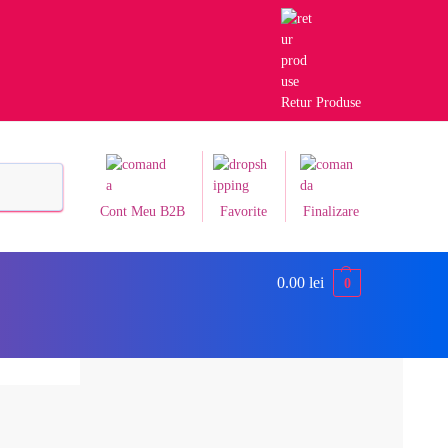
Retur Produse
Caută
Cont Meu B2B
Favorite
Finalizare
0.00
lei
0