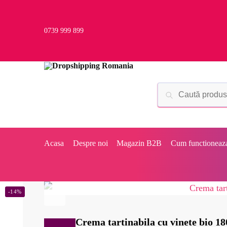
0739 999 899
Acasa
Despre noi
Magazin B2B
Cum functioneaz
-14%
Crema tartinabila cu vinete bio 1
Reduceri!