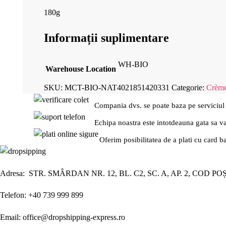
180g
Informații suplimentare
WH-BIO
Warehouse Location
SKU:
MCT-BIO-NAT4021851420331
Categorie:
Crème
Compania dvs. se poate baza pe serviciul
Echipa noastra este intotdeauna gata sa v
Oferim posibilitatea de a plati cu card b
Adresa: STR. SMÂRDAN NR. 12, BL. C2, SC. A, AP. 2, COD PO
Telefon: +40 739 999 899
Email: office@dropshipping-express.ro