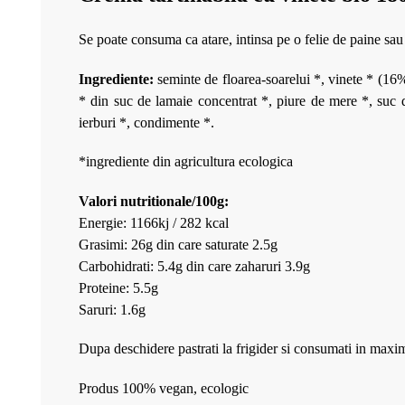
Se poate consuma ca atare, intinsa pe o felie de paine sau 
Ingrediente:
seminte de floarea-soarelui *, vinete * (16%)
* din suc de lamaie concentrat *, piure de mere *, suc d
ierburi *, condimente *.
*ingrediente din agricultura ecologica
Valori nutritionale/100g:
Energie: 1166kj / 282 kcal
Grasimi: 26g din care saturate 2.5g
Carbohidrati: 5.4g din care zaharuri 3.9g
Proteine: 5.5g
Saruri: 1.6g
Dupa deschidere pastrati la frigider si consumati in maxim
Produs 100% vegan, ecologic