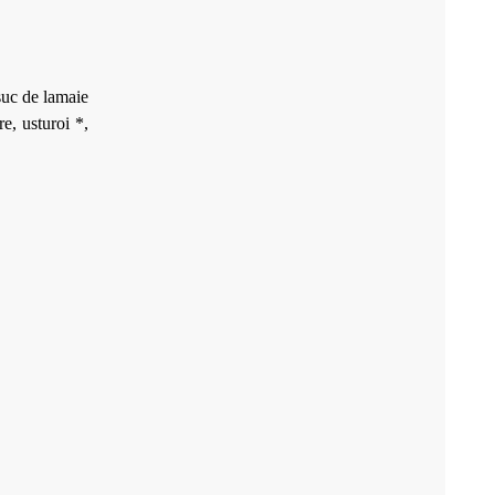
 suc de lamaie
e, usturoi *,