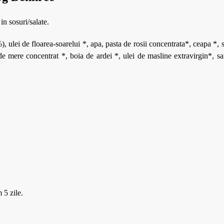
in sosuri/salate.
, ulei de floarea-soarelui *, apa, pasta de rosii concentrata*, ceapa *,
e mere concentrat *, boia de ardei *, ulei de masline extravirgin*, sar
 5 zile.