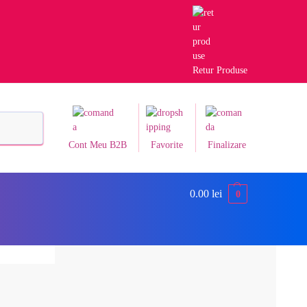
Retur Produse
Caută
Cont Meu B2B
Favorite
Finalizare
0.00
lei
0