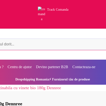
Track Comanda
a ?
Centru de ajutor
Devino partener B2B
Contacteaza-ne
Dropshipping Romania⚡ Furnizorul tău de produse
80g Dennree