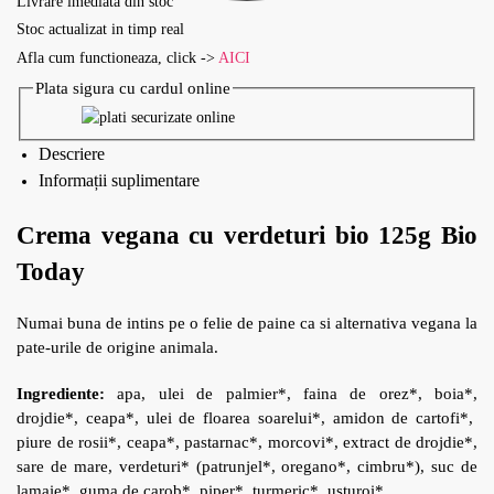
Livrare imediata din stoc
Stoc actualizat in timp real
Afla cum functioneaza, click ->
AICI
Plata sigura cu cardul online
Descriere
Informații suplimentare
Crema vegana cu verdeturi bio 125g Bio
Today
Numai buna de intins pe o felie de paine ca si alternativa vegana la
pate-urile de origine animala.
Ingrediente:
apa, ulei de palmier*, faina de orez*, boia*,
drojdie*, ceapa*, ulei de floarea soarelui*, amidon de cartofi*,
piure de rosii*, ceapa*, pastarnac*, morcovi*, extract de drojdie*,
sare de mare, verdeturi* (patrunjel*, oregano*, cimbru*), suc de
lamaie*, guma de carob*, piper*, turmeric*, usturoi*.