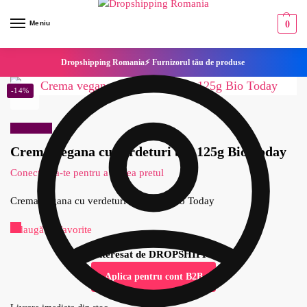
Meniu
0
Dropshipping Romania⚡ Furnizorul tău de produse
-14%
Reduceri!
Crema vegana cu verdeturi bio 125g Bio Today
Conecteaza-te pentru a vedea pretul
Crema vegana cu verdeturi bio 125g Bio Today
Adaugă la Favorite
Esti interesat de DROPSHIPPING?
Aplica pentru cont B2B