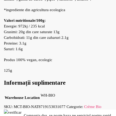
*ingrediente din agricultura ecologica
Valori nutritionale/100g:
Energie: 972kj / 235 kcal
Grasimi: 20g din care saturate 13g
Carbohidrati: 11g din care zaharuri 2.1g
Proteine: 3.1g
Saruri: 1.6g
Produs 100% vegan, ecologic
125g
Informații suplimentare
WH-BIO
Warehouse Location
SKU:
MCT-BIO-NAT8719153031077
Categorie:
Crème Bio
Compania dvs. se poate baza pe serviciul nostru rapid