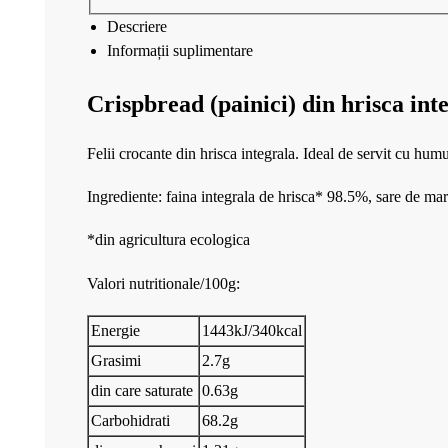
Descriere
Informații suplimentare
Crispbread (painici) din hrisca int
Felii crocante din hrisca integrala. Ideal de servit cu hum
Ingrediente: faina integrala de hrisca* 98.5%, sare de m
*din agricultura ecologica
Valori nutritionale/100g:
Energie
1443kJ/340kcal
Grasimi
2.7g
din care saturate
0.63g
Carbohidrati
68.2g