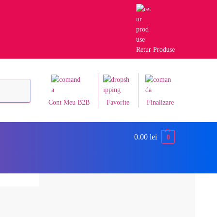
Retur Produse
Caută
Cont Meu B2B
Favorite
Finalizare
0.00
lei
0