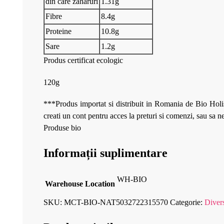
din care zaharuri
1.31g
Fibre
8.4g
Proteine
10.8g
Sare
1.2g
Produs certificat ecologic
120g
***Produs importat si distribuit in Romania de Bio Holis
creati un cont pentru acces la preturi si comenzi, sau sa 
Produse bio
Informații suplimentare
WH-BIO
Warehouse Location
SKU:
MCT-BIO-NAT5032722315570
Categorie:
Diver