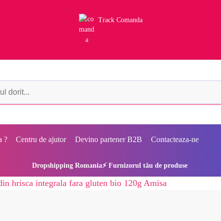
Track Comanda
a ?
Centru de ajutor
Devino partener B2B
Contacteaza-ne
Dropshipping Romania⚡ Furnizorul tău de produse