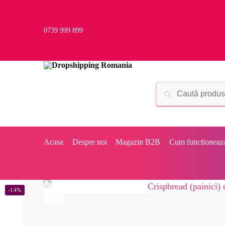
0739 999 899
Acasa
Despre noi
Magazin B2B
Cum functioneaz
-14%