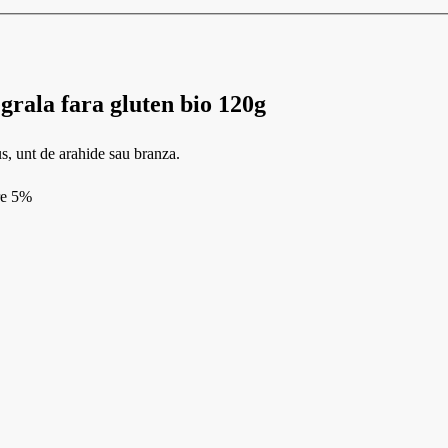
egrala fara gluten bio 120g
us, unt de arahide sau branza.
are 5%