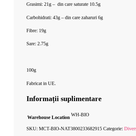
Grasimi: 21g – din care saturate 10.5g
Carbohidrati: 43g – din care zaharuri 6g
Fibre: 19g
Sare: 2.75g
100g
Fabricat in UE.
Informații suplimentare
WH-BIO
Warehouse Location
SKU:
MCT-BIO-NAT3800233682915
Categorie:
Diver