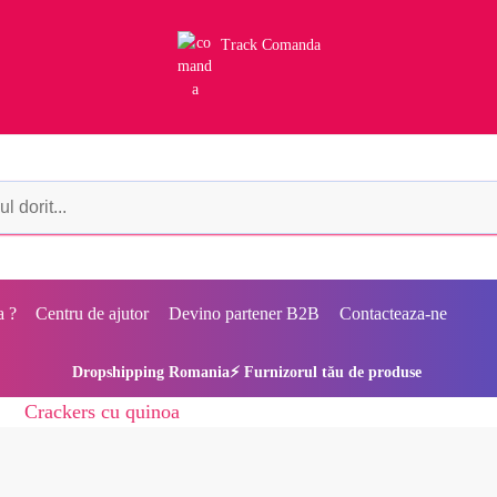
Track Comanda
a ?
Centru de ajutor
Devino partener B2B
Contacteaza-ne
Dropshipping Romania⚡ Furnizorul tău de produse